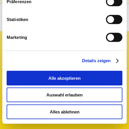
Präferenzen
Cookies auf dieser Website finden Sie in
Besuchen Sie uns auf:
unserer Datenschutzerklärung und zu uns
im Impressum.
Statistiken
Marketing
Details zeigen
Alle akzeptieren
Auswahl erlauben
Alles ablehnen