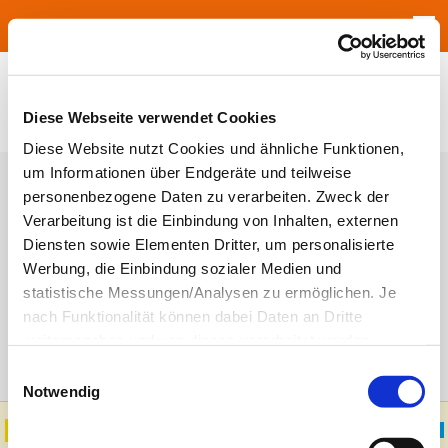
Jump to navigation
Diese Webseite verwendet Cookies
Diese Website nutzt Cookies und ähnliche Funktionen,
um Informationen über Endgeräte und teilweise
Haupt-Reiter
Anmelden
(aktiver Reiter)
Neues Passwort anfordern
personenbezogene Daten zu verarbeiten. Zweck der
Verarbeitung ist die Einbindung von Inhalten, externen
Benutzername
*
Diensten sowie Elementen Dritter, um personalisierte
Werbung, die Einbindung sozialer Medien und
Geben Sie Ihren Höhne-Grass Umzugsunternehmen Mainz-
Benutzernamen ein.
statistische Messungen/Analysen zu ermöglichen. Je
nach Funktionalität können dabei Daten an Dritte
Passwort
*
Geben Sie hier das zugehörige Passwort an.
weitergegeben und von diesen verarbeitet werden.
Ihre
Einwilligung
ist grundsätzlich freiwillig und für die
Einwilligungsauswahl
Nutzung der Website nicht erforderlich. Das
Notwendig
Einverständnis in die Verwendung der Cookies können
Sie jederzeit widerrufen. Weitere Informationen zu