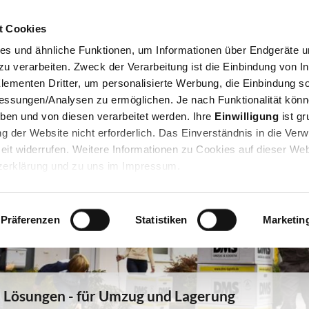
Jump to navigation
t Cookies
Privatumzug
Firmenumzug
Lagerung
Bü
es und ähnliche Funktionen, um Informationen über Endgeräte un
 verarbeiten. Zweck der Verarbeitung ist die Einbindung von In
lementen Dritter, um personalisierte Werbung, die Einbindung so
essungen/Analysen zu ermöglichen. Je nach Funktionalität könn
eben und von diesen verarbeitet werden. Ihre
Einwilligung
ist gr
zung der Website nicht erforderlich. Das Einverständnis in die Ve
eit widerrufen. Weitere Informationen zu Cookies auf dieser Web
tzerklärung und zu uns im Impressum.
Präferenzen
Statistiken
Marketin
n Lösungen - für Umzug und Lagerung