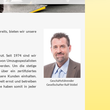
eits, bieten wir unsere
zt. Seit 1974 sind wir
 von Umzugsspezialisten
erden. Um die stetige
ber ein zertifiziertes
sere Kunden einhalten.
elt ernst und betreiben
Geschäftsführender
Gesellschafter Ralf Stößel
de haben somit in jeder