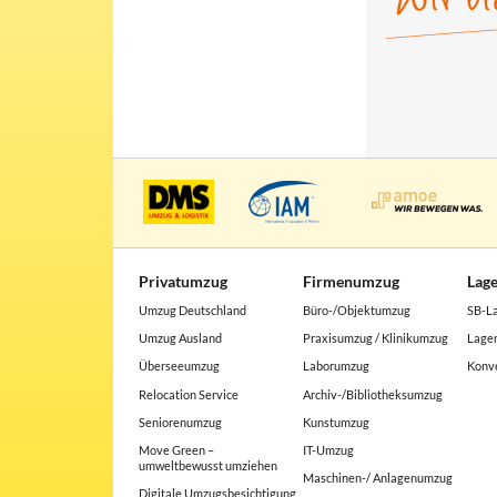
Privatumzug
Firmenumzug
Lag
Umzug Deutschland
Büro-/Objektumzug
SB-L
Umzug Ausland
Praxisumzug / Klinikumzug
Lager
Überseeumzug
Laborumzug
Konve
Relocation Service
Archiv-/Bibliotheksumzug
Seniorenumzug
Kunstumzug
Move Green –
IT-Umzug
umweltbewusst umziehen
Maschinen-/ Anlagenumzug
Digitale Umzugsbesichtigung