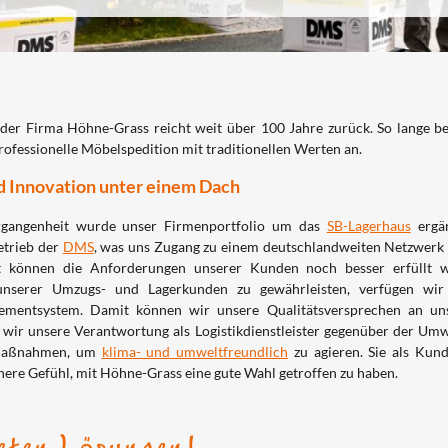
der Firma Höhne-Grass reicht weit über 100 Jahre zurück. So lange ber
professionelle Möbelspedition mit traditionellen Werten an.
d Innovation unter einem Dach
rgangenheit wurde unser Firmenportfolio um das
SB-Lagerhaus
ergän
etrieb der
DMS
, was uns Zugang zu einem deutschlandweiten Netzwerk
t können die Anforderungen unserer Kunden noch besser erfüllt w
unserer Umzugs- und Lagerkunden zu gewährleisten, verfügen wir ü
ementsystem. Damit können wir unsere Qualitätsversprechen an un
ir unsere Verantwortung als Logistikdienstleister gegenüber der Umw
 Maßnahmen, um
klima- und umweltfreundlich
zu agieren. Sie als Kun
chere Gefühl, mit Höhne-Grass eine gute Wahl getroffen zu haben.