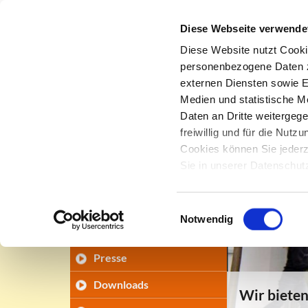
Diese Webseite verwende
Diese Website nutzt Cooki
personenbezogene Daten zu
externen Diensten sowie E
Firmengeschichte
Medien und statistische M
Daten an Dritte weitergeg
DMS
freiwillig und für die Nut
Cookies können Sie jederz
Qualitätsmanagement
Sie in unserer Datenschu
Umweltengagement
Soziale Verantwortung
Einwilligungsauswahl
Notwendig
News
Presse
Downloads
Wir biete