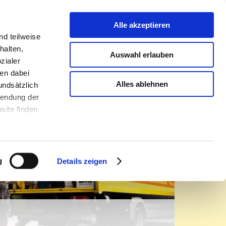
romöbel
Über uns
Kontakt
Infothek
Alle akzeptieren
d teilweise
halten,
Auswahl erlauben
zialer
en dabei
Alles ablehnen
undsätzlich
rwendung der
site finden
g
Details zeigen