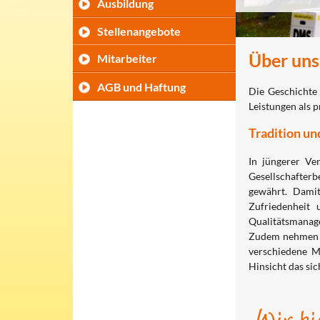
Ausbildung
Stellenangebote
Über uns
Mitarbeiter
AGB und Haftung
Die Geschichte 
Leistungen als 
Tradition un
In jüngerer Ve
Gesellschafterb
gewährt. Dami
Zufriedenheit 
Qualitätsmanag
Zudem nehmen w
verschiedene
Hinsicht das si