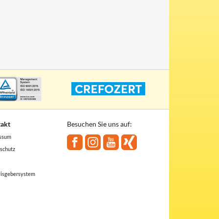
akt
Besuchen Sie uns auf:
ssum
schutz
isgebersystem