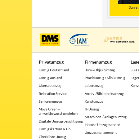
Daniel
Privatumzug
Firmenumzug
Lag
Umzug Deutschland
Büro-/Objektumzug
SB-L
Umzug Ausland
Praxisumzug / Klinikumzug
Lager
Überseeumzug
Laborumzug
Konve
Relocation Service
Archiv-/Bibliotheksumzug
Seniorenumzug
Kunstumzug
Move Green –
IT-Umzug
umweltbewusst umziehen
Maschinen-/ Anlagenumzug
Digitale Umzugsbesichtigung
Inhouse Umzugsservice
Umzugskartons & Co.
Umzugsmanagement
Checkliste Umzug