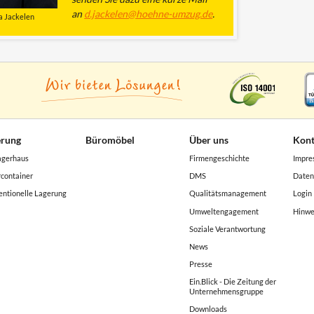
an
d.jackelen@hoehne-umzug.de
.
a Jackelen
erung
Büromöbel
Über uns
Kont
agerhaus
Firmengeschichte
Impre
container
DMS
Daten
ntionelle Lagerung
Qualitätsmanagement
Login
Umweltengagement
Hinwe
Soziale Verantwortung
News
Presse
Ein.Blick - Die Zeitung der
Unternehmensgruppe
Downloads