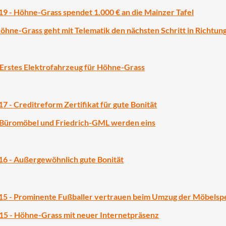
 - Höhne-Grass spendet 1.000 € an die Mainzer Tafel
öhne-Grass geht mit Telematik den nächsten Schritt in Richtung
 Erstes Elektrofahrzeug für Höhne-Grass
 - Creditreform Zertifikat für gute Bonität
S Büromöbel und Friedrich-GML werden eins
6 - Außergewöhnlich gute Bonität
5 - Prominente Fußballer vertrauen beim Umzug der Möbelsp
5 - Höhne-Grass mit neuer Internetpräsenz