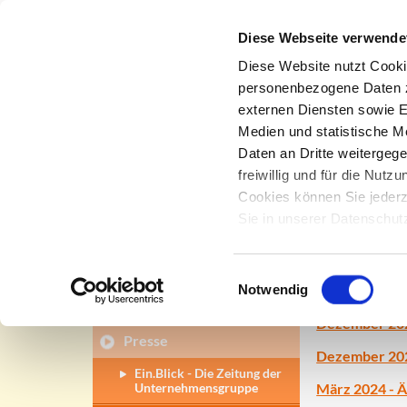
Diese Webseite verwende
Diese Website nutzt Cooki
personenbezogene Daten zu
externen Diensten sowie E
Firmengeschichte
Medien und statistische M
Presse
Daten an Dritte weitergeg
DMS
freiwillig und für die Nut
2025
Cookies können Sie jederz
Qualitätsmanagement
Sie in unserer Datenschu
Dezember 2025
Umweltengagement
Mai 2025 - Um
Soziale Verantwortung
Einwilligungsauswahl
2024
Notwendig
News
Dezember 2024
Presse
Dezember 2024
Ein.Blick - Die Zeitung der
Unternehmensgruppe
März 2024 - 