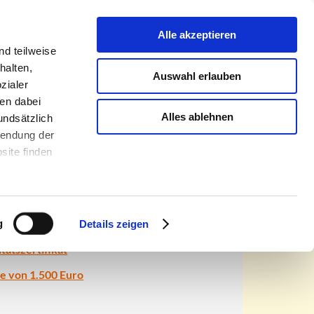
romöbel
Über uns
Kontakt
Infothek
Alle akzeptieren
d teilweise
halten,
Auswahl erlauben
zialer
en dabei
Alles ablehnen
undsätzlich
rwendung der
site finden
hnachten
egie
g
Details zeigen
tätszertifikat
e von 1.500 Euro