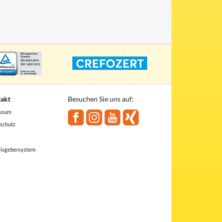
akt
Besuchen Sie uns auf:
ssum
schutz
isgebersystem