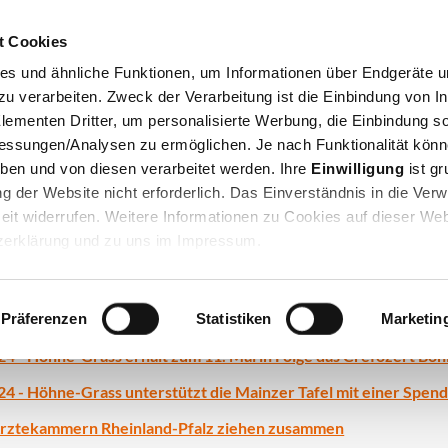
Jump to navigation
t Cookies
Privatumzug
Firmenumzug
Lagerung
Bü
es und ähnliche Funktionen, um Informationen über Endgeräte un
 verarbeiten. Zweck der Verarbeitung ist die Einbindung von In
lementen Dritter, um personalisierte Werbung, die Einbindung so
essungen/Analysen zu ermöglichen. Je nach Funktionalität könn
eben und von diesen verarbeitet werden. Ihre
Einwilligung
ist gr
zung der Website nicht erforderlich. Das Einverständnis in die Ve
eit widerrufen. Weitere Informationen zu Cookies auf dieser Web
tzerklärung und zu uns im Impressum.
 - Höhne-Grass unterstützt Mainzer Tafel e.V. erneut zu Wei
zugslogistik im Wandel: Nachhaltigkeit als Unternehmensstrat
Präferenzen
Statistiken
Marketin
 - Höhne-Grass erhält zum 11. Mal in Folge das Crefozert Boni
 - Höhne-Grass unterstützt die Mainzer Tafel mit einer Spend
Ärztekammern Rheinland-Pfalz ziehen zusammen