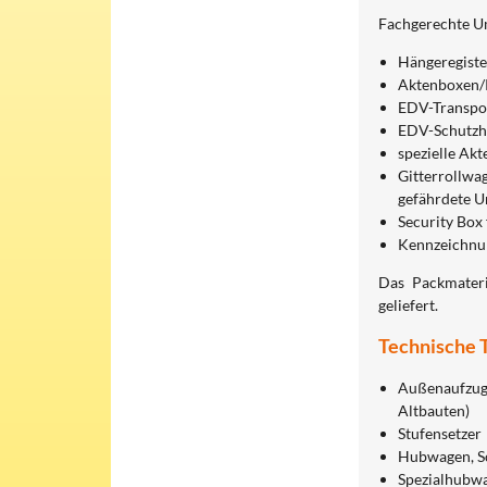
Fachgerechte Um
Hängeregiste
Aktenboxen/P
EDV-Transpor
EDV-Schutzha
spezielle Ak
Gitterrollwa
gefährdete U
Security Box
Kennzeichnun
Das Packmateri
geliefert.
Technische 
Außenaufzug 
Altbauten)
Stufensetzer
Hubwagen, 
Spezialhubw