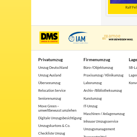
Ralf Fel
Privatumzug
Firmenumzug
Lag
Umzug Deutschland
Büro-/Objektumzug
SB-L
Umzug Ausland
Praxisumzug / Klinikumzug
Lager
Überseeumzug
Laborumzug
Konve
Relocation Service
Archiv-/Bibliotheksumzug
Seniorenumzug
Kunstumzug
Move Green –
IT-Umzug
umweltbewusst umziehen
Maschinen-/ Anlagenumzug
Digitale Umzugsbesichtigung
Inhouse Umzugsservice
Umzugskartons & Co.
Umzugsmanagement
Checkliste Umzug
Transportmittel