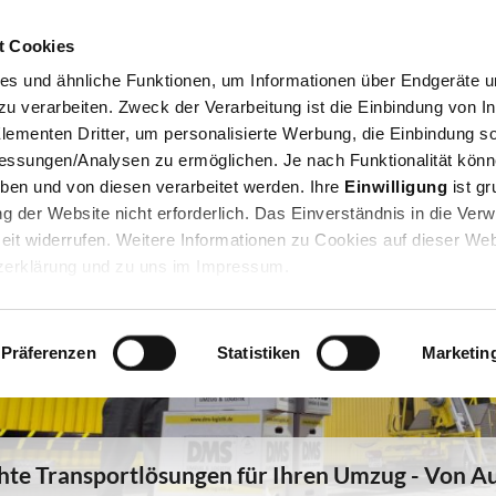
Jump to navigation
t Cookies
Privatumzug
Firmenumzug
Lagerung
Bü
es und ähnliche Funktionen, um Informationen über Endgeräte un
 verarbeiten. Zweck der Verarbeitung ist die Einbindung von In
lementen Dritter, um personalisierte Werbung, die Einbindung so
essungen/Analysen zu ermöglichen. Je nach Funktionalität könn
eben und von diesen verarbeitet werden. Ihre
Einwilligung
ist gr
zung der Website nicht erforderlich. Das Einverständnis in die Ve
eit widerrufen. Weitere Informationen zu Cookies auf dieser Web
tzerklärung und zu uns im Impressum.
Präferenzen
Statistiken
Marketin
hte Transportlösungen für Ihren Umzug - Von A