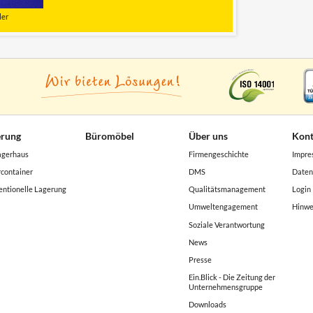
ler
erung
Büromöbel
Über uns
Kont
agerhaus
Firmengeschichte
Impre
container
DMS
Daten
ntionelle Lagerung
Qualitätsmanagement
Login
Umweltengagement
Hinwe
Soziale Verantwortung
News
Presse
Ein.Blick - Die Zeitung der
Unternehmensgruppe
Downloads