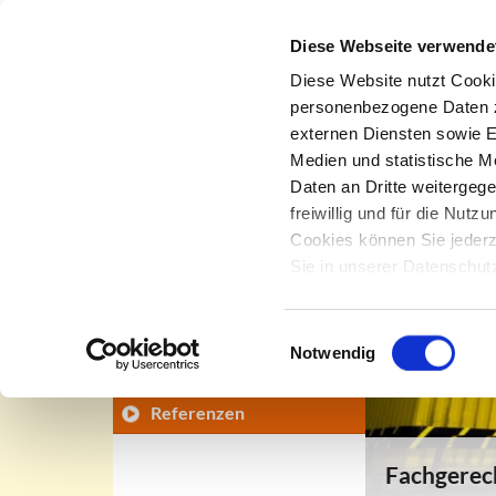
Diese Webseite verwende
Diese Website nutzt Cooki
personenbezogene Daten zu
externen Diensten sowie E
Büro-/Objektumzug
Medien und statistische M
Daten an Dritte weitergeg
Inhouse Umzugsservice
freiwillig und für die Nut
Umzugsmanagement
Cookies können Sie jederz
Sie in unserer Datenschu
Transportmittel
Move Green –
Einwilligungsauswahl
umweltbewusste
Notwendig
Umzugslogistik
Referenzen
Fachgerec