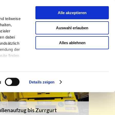
romöbel
Über uns
Kontakt
Infothek
Alle akzeptieren
d teilweise
halten,
Auswahl erlauben
zialer
en dabei
Alles ablehnen
undsätzlich
rwendung der
site finden
g
Details zeigen
ußenaufzug bis Zurrgurt