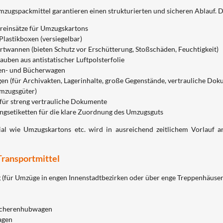
zugspackmittel garantieren einen strukturierten und sicheren Ablauf. Da
reinsätze für Umzugskartons
lastikboxen (versiegelbar)
twannen (bieten Schutz vor Erschütterung, Stoßschäden, Feuchtigkeit)
uben aus antistatischer Luftpolsterfolie
ten- und Bücherwagen
gen (für Archivakten, Lagerinhalte, große Gegenstände, vertrauliche Do
mzugsgüter)
 für streng vertrauliche Dokumente
gsetiketten für die klare Zuordnung des Umzugsguts
al wie Umzugskartons etc. wird in ausreichend zeitlichem Vorlauf 
Transportmittel
(für Umzüge in engen Innenstadtbezirken oder über enge Treppenhäuser, 
Scherenhubwagen
agen