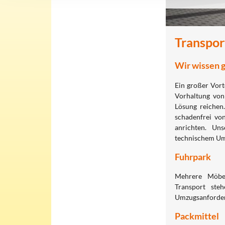
Transpor
Wir wissen g
Ein großer Vorte
Vorhaltung von 
Lösung reichen
schadenfrei vo
anrichten. Un
technischem Umz
Fuhrpark
Mehrere Möbel
Transport ste
Umzugsanforderu
Packmittel