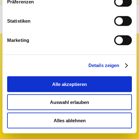
Präferenzen
Cookies auf dieser Website finden Sie in
Besuchen Sie uns auf:
unserer Datenschutzerklärung und zu uns
im Impressum.
Statistiken
Marketing
Details zeigen
Alle akzeptieren
Auswahl erlauben
Alles ablehnen