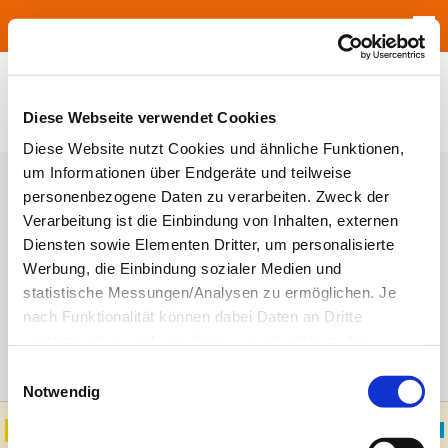
Jump to navigation
Diese Webseite verwendet Cookies
Diese Website nutzt Cookies und ähnliche Funktionen,
um Informationen über Endgeräte und teilweise
Haupt-Reiter
Anmelden
(aktiver Reiter)
Neues Passwort anfordern
personenbezogene Daten zu verarbeiten. Zweck der
Verarbeitung ist die Einbindung von Inhalten, externen
Benutzername
*
Diensten sowie Elementen Dritter, um personalisierte
Werbung, die Einbindung sozialer Medien und
Geben Sie Ihren Höhne-Grass Umzugsunternehmen Mainz-
Benutzernamen ein.
statistische Messungen/Analysen zu ermöglichen. Je
nach Funktionalität können dabei Daten an Dritte
Passwort
*
Geben Sie hier das zugehörige Passwort an.
weitergegeben und von diesen verarbeitet werden.
Ihre
Einwilligung
ist grundsätzlich freiwillig und für die
Einwilligungsauswahl
Nutzung der Website nicht erforderlich. Das
Notwendig
Einverständnis in die Verwendung der Cookies können
Sie jederzeit widerrufen. Weitere Informationen zu