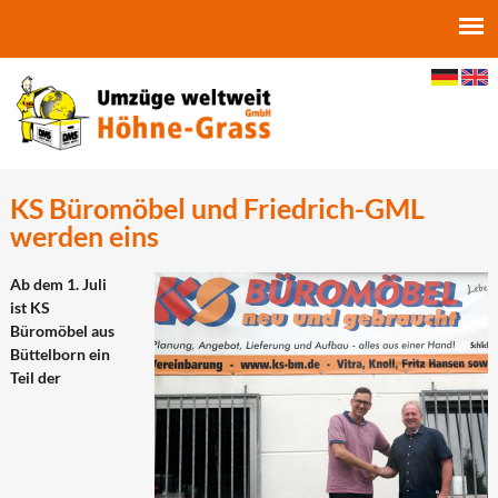
Jump to navigation
KS Büromöbel und Friedrich-GML
werden eins
Ab dem 1. Juli
ist KS
Büromöbel aus
Büttelborn ein
Teil der