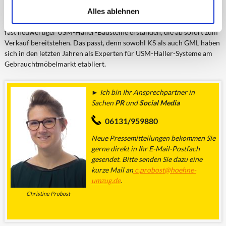
Noch im Mai landete die GML einen großen Coup: Durch den Kauf
Alles ablehnen
einer Insolvenzmasse in der Schweiz wurden circa 20 LKW-Ladungen
fast neuwertiger USM-Haller-Bausteine erstanden, die ab sofort zum
Verkauf bereitstehen. Das passt, denn sowohl KS als auch GML haben
sich in den letzten Jahren als Experten für USM-Haller-Systeme am
Gebrauchtmöbelmarkt etabliert.
► Ich bin Ihr Ansprechpartner in
Sachen
PR
und
Social Media
06131/959880
Neue Pressemitteilungen
bekommen Sie
gerne direkt in Ihr E-Mail-Postfach
gesendet. Bitte senden Sie dazu eine
kurze Mail an
c.probost@hoehne-
umzug.de
.
Christine Probost