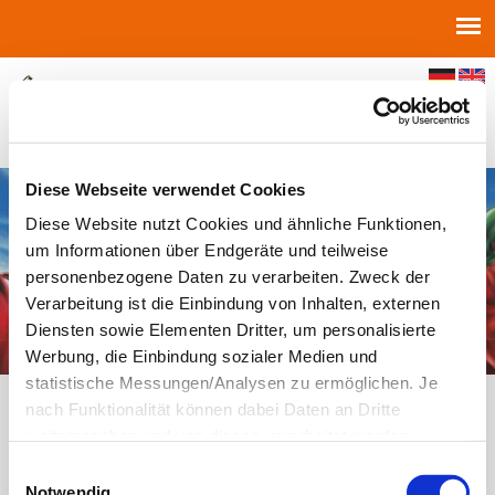
Jump to navigation
Diese Webseite verwendet Cookies
Diese Website nutzt Cookies und ähnliche Funktionen,
um Informationen über Endgeräte und teilweise
personenbezogene Daten zu verarbeiten. Zweck der
Verarbeitung ist die Einbindung von Inhalten, externen
Diensten sowie Elementen Dritter, um personalisierte
Werbung, die Einbindung sozialer Medien und
statistische Messungen/Analysen zu ermöglichen. Je
Höhne-Grass unterstützt die Mainzer
nach Funktionalität können dabei Daten an Dritte
Tafel mit einer Spende von 1.500 Euro
weitergegeben und von diesen verarbeitet werden.
Ihre
Einwilligung
ist grundsätzlich freiwillig und für die
Einwilligungsauswahl
Mit einer Spende in Höhe von 1.500 Euro unterstützt Höhne-Grass
Nutzung der Website nicht erforderlich. Das
Notwendig