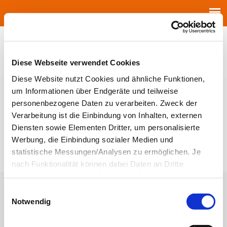
Jump to navigation
Diese Webseite verwendet Cookies
Diese Website nutzt Cookies und ähnliche Funktionen,
um Informationen über Endgeräte und teilweise
personenbezogene Daten zu verarbeiten. Zweck der
Verarbeitung ist die Einbindung von Inhalten, externen
Diensten sowie Elementen Dritter, um personalisierte
Werbung, die Einbindung sozialer Medien und
statistische Messungen/Analysen zu ermöglichen. Je
nach Funktionalität können dabei Daten an Dritte
weitergegeben und von diesen verarbeitet werden.
Neues Logo für Seniorenumzüge
Ihre
Einwilligung
ist grundsätzlich freiwillig und für die
Einwilligungsauswahl
Nutzung der Website nicht erforderlich. Das
Notwendig
Die speziellen Bedürfnisse der Seniorenumzüge präsentieren die
Einverständnis in die Verwendung der Cookies können
Umzugsprofis von Friedrich Friedrich | Höhne-Grass | J. & G. Adrian
Sie jederzeit widerrufen. Weitere Informationen zu
fortan mit einem überarbeiteten Logo. Die alte Wort-Bild-Marke war