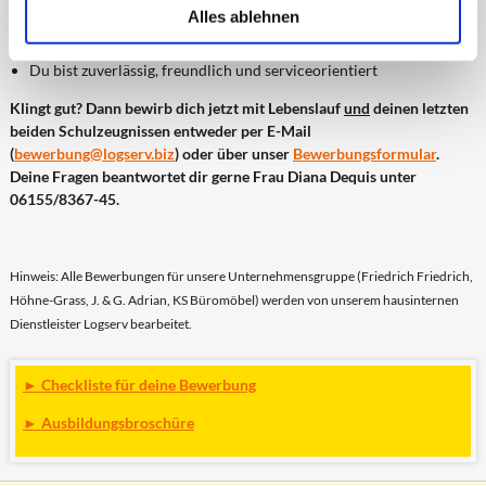
Du bringst Freude am "Machen" mit
Alles ablehnen
Du kannst dich am Telefon klar und verständlich ausdrücken
Du hast gute PC-Kenntnisse
Du bist zuverlässig, freundlich und serviceorientiert
Klingt gut? Dann bewirb dich jetzt mit Lebenslauf
und
deinen letzten
beiden Schulzeugnissen entweder per E-Mail
(
bewerbung@logserv.biz
) oder über unser
Bewerbungsformular
.
Deine Fragen beantwortet dir gerne Frau Diana Dequis unter
06155/8367-45.
Hinweis: Alle Bewerbungen für unsere Unternehmensgruppe (Friedrich Friedrich,
Höhne-Grass, J. & G. Adrian, KS Büromöbel) werden von unserem hausinternen
Dienstleister Logserv bearbeitet.
► Checkliste für deine Bewerbung
► Ausbildungsbroschüre