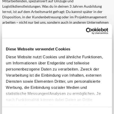
Mitarbeitenden, spezialisiert auf Umzüge und
Logistikdienstleistungen. Was du in deinen 3 Jahren Ausbildung
lernst, ist auf dem Arbeitsmarkt gefragt: Du kannst später in der
Disposition, in der Kundenbetreuung oder im Projektmanagement
arbeiten – nicht nur bei uns, sondern auch in anderen Unternehmen
der Logistik.
Du lernst bei uns, Umzüge von A bis Z zu organisieren
Diese Webseite verwendet Cookies
– und eignest dir genau die Skills an, die in der Logistik
überall gefragt sind: planen, koordinieren,
Diese Website nutzt Cookies und ähnliche Funktionen,
kommunizieren und Verantwortung übernehmen.
um Informationen über Endgeräte und teilweise
personenbezogene Daten zu verarbeiten. Zweck der
Verarbeitung ist die Einbindung von Inhalten, externen
Diensten sowie Elementen Dritter, um personalisierte
Deine Aufgaben in der Ausbildung:
Werbung, die Einbindung sozialer Medien und
Du bereitest Umzugsaufträge vor und wickelst sie ab
statistische Messungen/Analysen zu ermöglichen. Je
Du erstellst Auftragsbestätigungen und weitere Unterlagen
nach Funktionalität können dabei Daten an Dritte
Du legst Umzugsakten an und pflegst sie
weitergegeben und von diesen verarbeitet werden.
Du kommunizierst telefonisch mit Kund:innen
Ihre
Einwilligung
ist grundsätzlich freiwillig und für die
Einwilligungsauswahl