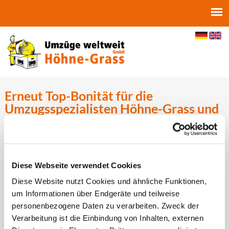
Jump to navigation
Erneut Top-Bonität für die
Umzugsspezialisten Höhne-Grass und
Friedrich Friedrich
Griesheim/Mainz
– Dezember 2017
|
Im dritten Jahr
Diese Webseite verwendet Cookies
in Folge konnten
Diese Website nutzt Cookies und ähnliche Funktionen,
die beiden
um Informationen über Endgeräte und teilweise
Umzugslogistiker
personenbezogene Daten zu verarbeiten. Zweck der
Friedrich
Verarbeitung ist die Einbindung von Inhalten, externen
Friedrich und