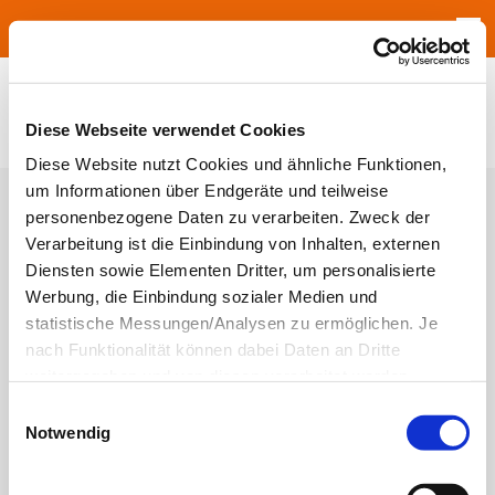
Jump to navigation
Diese Webseite verwendet Cookies
Diese Website nutzt Cookies und ähnliche Funktionen,
um Informationen über Endgeräte und teilweise
personenbezogene Daten zu verarbeiten. Zweck der
Verarbeitung ist die Einbindung von Inhalten, externen
Diensten sowie Elementen Dritter, um personalisierte
Werbung, die Einbindung sozialer Medien und
statistische Messungen/Analysen zu ermöglichen. Je
nach Funktionalität können dabei Daten an Dritte
weitergegeben und von diesen verarbeitet werden.
Ihre
Einwilligung
ist grundsätzlich freiwillig und für die
Einwilligungsauswahl
Nutzung der Website nicht erforderlich. Das
Notwendig
Einverständnis in die Verwendung der Cookies können
Sie jederzeit widerrufen. Weitere Informationen zu